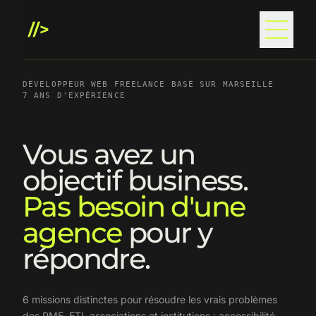
Aller au contenu
Aller au pied de page
//>
DÉVELOPPEUR WEB FREELANCE BASÉ SUR MARSEILLE
7 ANS D'EXPÉRIENCE
Vous avez un
objectif business.
Pas besoin d'une
agence
pour y
répondre.
6 missions distinctes pour résoudre les vrais problèmes
des PME, ETI, associations et institutions : accessibilité,