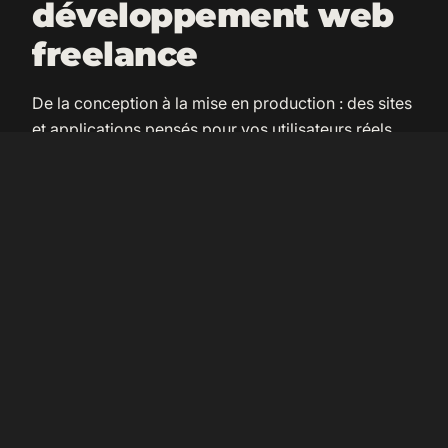
développement web
freelance
De la conception à la mise en production : des sites
et applications pensés pour vos utilisateurs réels,
conformes RGAA et sobres en ressources.
Création de site web
Sites vitrines, institutionnels et applicatifs,
développés sur mesure (Nuxt, Vue.js), rapides et