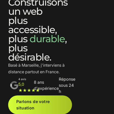
Construisons
un web
plus
accessible
,
plus
durable
,
plus
désirable
.
Basé à Marseille, j'interviens à
distance partout en France.
Réponse
4 avis
8 ans
5,0
sous 24
d'expérience
★★★★★
h
Parlons de votre
situation